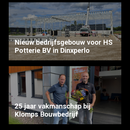
Nieuw bedrijfsgebouw voor HS
Potterie BV in Dinxperlo
25 jaar vakmanschap bij
Klomps Bouwbedrijf