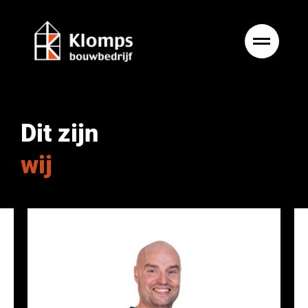
Ga
naar
inhoud
Dit zijn
wij