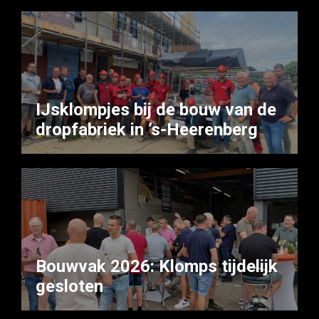
IJsklompjes bij de bouw van de
dropfabriek in ’s-Heerenberg
Bouwvak 2026: Klomps tijdelijk
gesloten