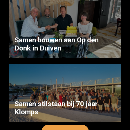
Samen bouwen aan Op den
Donk in Duiven
Samen stilstaan bij 70 jaar
Klomps