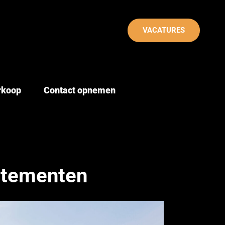
VACATURES
erkoop
Contact opnemen
rtementen