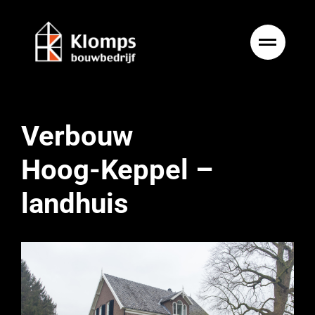
Ga
naar
inhoud
Verbouw
Hoog-Keppel –
landhuis