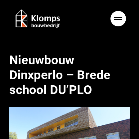
Ga
naar
inhoud
Nieuwbouw
Dinxperlo – Brede
school DU’PLO