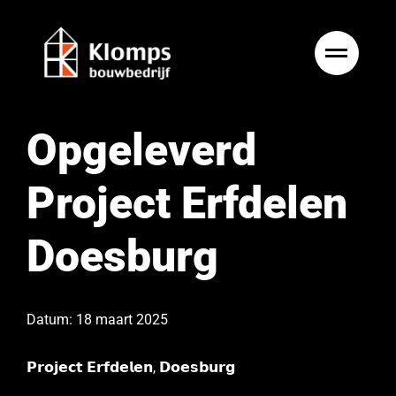
Ga
naar
inhoud
Opgeleverd
Project Erfdelen
Doesburg
Datum: 18 maart 2025
𝗣𝗿𝗼𝗷𝗲𝗰𝘁 𝗘𝗿𝗳𝗱𝗲𝗹𝗲𝗻, 𝗗𝗼𝗲𝘀𝗯𝘂𝗿𝗴