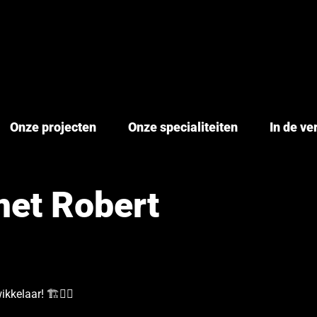
Onze projecten
Onze specialiteiten
In de v
et Robert
elaar! 🏗️👷‍♂️