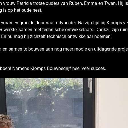
ijn vrouw Patricia trotse ouders van Ruben, Emma en Twan. Hij 
ug is op het oude nest.
rman en groeide door naar uitvoerder. Na zijn tijd bij Klomps ver
r werkte, samen met technische ontwikkelaars. Dankzij zijn ruim
n. En nu mag hij zichzelf technisch ontwikkelaar noemen.
n en samen te bouwen aan nog meer mooie en uitdagende projec
hebben! Namens Klomps Bouwbedrijf heel veel succes.