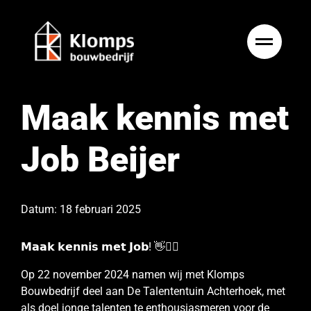
Ga
naar
inhoud
Maak kennis met
Job Beijer
Datum: 18 februari 2025
𝗠𝗮𝗮𝗸 𝗸𝗲𝗻𝗻𝗶𝘀 𝗺𝗲𝘁 𝗝𝗼𝗯! 👋👷‍♂️
Op 22 november 2024 namen wij met Klomps
Bouwbedrijf deel aan De Talententuin Achterhoek, met
als doel jonge talenten te enthousiasmeren voor de