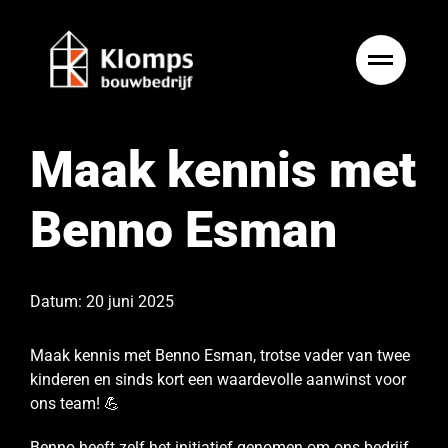
Ga
naar
inhoud
Maak kennis met
Benno Esman
Datum: 20 juni 2025
Maak kennis met Benno Esman, trotse vader van twee
kinderen en sinds kort een waardevolle aanwinst voor
ons team! 💪
Benno heeft zelf het initiatief genomen om ons bedrijf