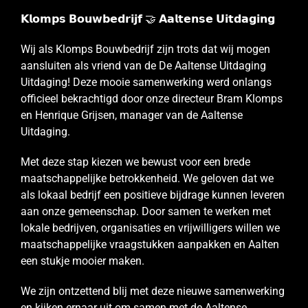
𝗞𝗹𝗼𝗺𝗽𝘀 𝗕𝗼𝘂𝘄𝗯𝗲𝗱𝗿𝗶𝗷𝗳 🤝 𝗔𝗮𝗹𝘁𝗲𝗻𝘀𝗲 𝗨𝗶𝘁𝗱𝗮𝗴𝗶𝗻𝗴
Wij als Klomps Bouwbedrijf zijn trots dat wij mogen
aansluiten als vriend van de De Aaltense Uitdaging
Uitdaging! Deze mooie samenwerking werd onlangs
officieel bekrachtigd door onze directeur Bram Klomps
en Henrique Grijsen, manager van de Aaltense
Uitdaging.
Met deze stap kiezen we bewust voor een brede
maatschappelijke betrokkenheid. We geloven dat we
als lokaal bedrijf een positieve bijdrage kunnen leveren
aan onze gemeenschap. Door samen te werken met
lokale bedrijven, organisaties en vrijwilligers willen we
maatschappelijke vraagstukken aanpakken en Aalten
een stukje mooier maken.
We zijn ontzettend blij met deze nieuwe samenwerking
en kijken ernaar uit om samen met de Aaltense