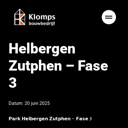
Ga
naar
inhoud
Helbergen
Zutphen – Fase
3
Datum: 20 juni 2025
𝗣𝗮𝗿𝗸 𝗛𝗲𝗹𝗯𝗲𝗿𝗴𝗲𝗻 𝗭𝘂𝘁𝗽𝗵𝗲𝗻 – 𝗙𝗮𝘀𝗲 𝟑