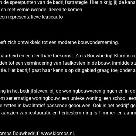
e speerpunten van de bedrijfsstrategie. Hierin krijg jij de kans
men en met vernieuwende ideeën te komen
een representatieve leaseauto
eeft zich ontwikkeld tot een moderne bouwonderneming.
fbaarheid en een leefbare toekomst. Zo is Bouwbedrijf Klomps c
den tot een vermindering van faalkosten in de bouw. Inmiddels 
tie. Het bedrijf past haar kennis op dit gebied graag toe, onder
g in het bedrijfsleven, bij de woningbouwverenigingen en in de pa
t om seriematige woningbouw, een unieke woning, een school, ee
zetten in kwalitatief passende gebouwen. Ook is het bedrijf ges
anzien van restauratie en herbestemming is Timmer- en aannemer
Klomps Bouwbedrijf: www.klomps.nl.