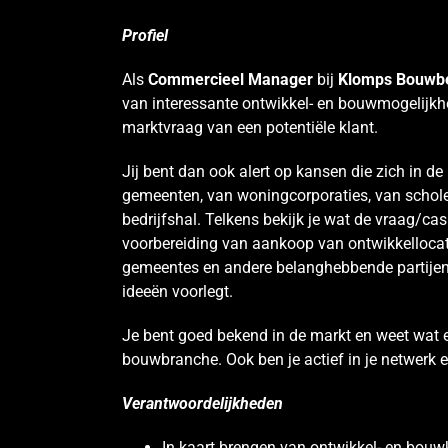
Profiel
Als
Commercieel Manager
bij
Klomps Bouwbe
van interessante ontwikkel- en bouwmogelijkhed
marktvraag van een potentiële klant.
Jij bent dan ook alert op kansen die zich in 
gemeenten, van woningcorporaties, van schole
bedrijfshal. Telkens bekijk je wat de vraag/ca
voorbereiding van aankoop van ontwikkellocati
gemeentes en andere belanghebbende partijen.
ideeën voorlegt.
Je bent goed bekend in de markt en weet wat e
bouwbranche. Ook ben je actief in je netwerk e
Verantwoordelijkheden
In kaart brengen van ontwikkel- en bouwk