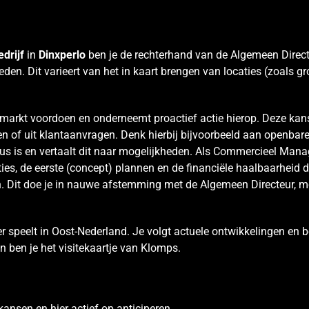
drijf
in
Dinxperlo
ben je de rechterhand van de Algemeen Direct
en. Dit varieert van het in kaart brengen van locaties (zoals g
de markt voordoen en onderneemt proactief actie hierop. Deze ka
n of uit klantaanvragen. Denk hierbij bijvoorbeeld aan openba
sus is en vertaalt dit naar mogelijkheden. Als Commercieel Mana
es, de eerste (concept) plannen en de financiële haalbaarheid 
 Dit doe je in nauwe afstemming met de Algemeen Directeur, met
r speelt in Oost-Nederland. Je volgt actuele ontwikkelingen en 
n ben je het visitekaartje van Klomps.
ansen en hier actief op anticiperen