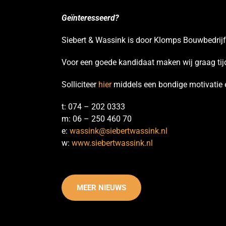
Geïnteresseerd?
Siebert & Wassink is door Klomps Bouwbedrijf
Voor een goede kandidaat maken wij graag tijd
Solliciteer
hier
middels een bondige motivatie 
t: 074 – 202 0333
m: 06 – 250 460 70
e:
wassink@siebertwassink.nl
w:
www.siebertwassink.nl
MEER NIEUWS