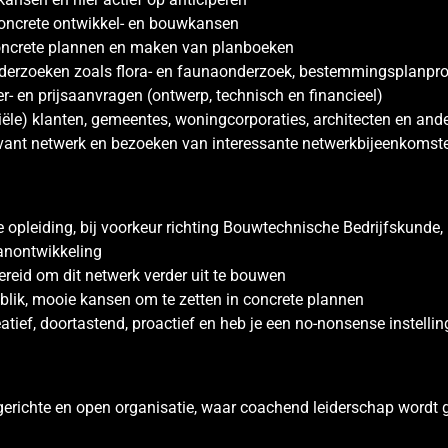
oncrete ontwikkel- en bouwkansen
oncrete plannen en maken van planboeken
nderzoeken zoals flora- en faunaonderzoek, bestemmingsplanp
r- en prijsaanvragen (ontwerp, technisch en financieel)
le) klanten, gemeentes, woningcorporaties, architecten en ande
ant netwerk en bezoeken van interessante netwerkbijeenkomst
pleiding, bij voorkeur richting Bouwtechnische Bedrijfskunde,
lanontwikkeling
reid om dit netwerk verder uit te bouwen
blik, mooie kansen om te zetten in concrete plannen
tief, doortastend, proactief en heb je een no-nonsense instellin
sgerichte en open organisatie, waar coachend leiderschap wordt